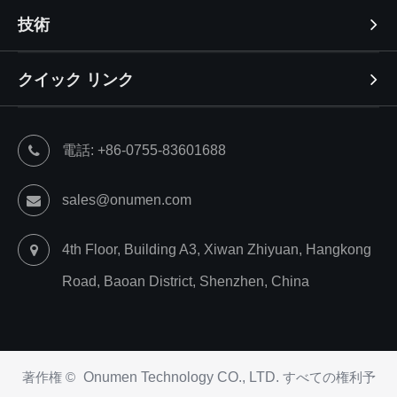
技術
クイック リンク
電話: +86-0755-83601688
sales@onumen.com
4th Floor, Building A3, Xiwan Zhiyuan, Hangkong
Road, Baoan District, Shenzhen, China
著作権 ©
Onumen Technology CO., LTD.
すべての権利予