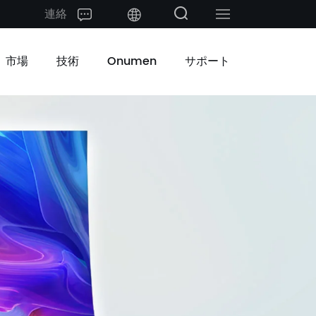
連絡
中文
市場
技術
Onumen
サポート
English
日本語
한국어
français
Deutsch
Español
русский