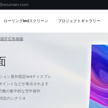
s@onumen.com
ローリングledスクリーン
プロジェクトギャラリー
気固定広告画面
面
ション屋外固定ledディスプレ
ポイントなどが表示されます
と労働の集中的な空中操作
で特定のシナリオ