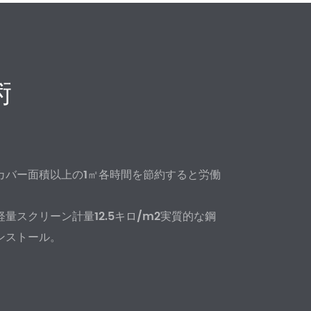
術
カバー面積以上の1㎡各時間を節約すると労働
軽量スクリーン計量12.5キロ/m2実質的な鋼
ンストール。