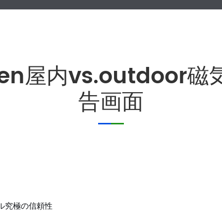
en屋内vs.outdoor
告画面
ール究極の信頼性