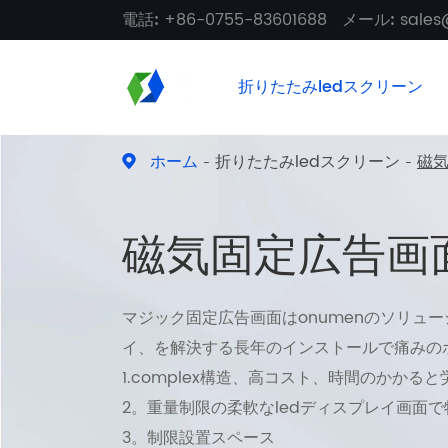
電話:
+86-0755-83601688
メール:
sale
折りたたみledスクリーン
ホーム
折りたたみledスクリーン
磁
磁気固定広告画
マジック固定広告画面はonumenのソリュー
イ、を解決する長年のインストールで痛みの
1.complex構造、高コスト、時間のかかる
2。重量制限の柔軟なledディスプレイ画面
3。制限設置スペース