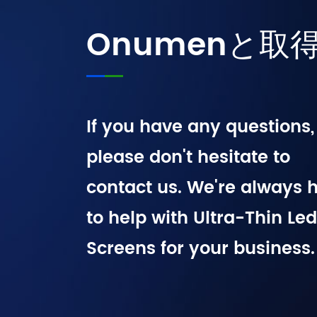
Onumenと取
If you have any questions,
please don't hesitate to
contact us. We're always 
to help with Ultra-Thin Led
Screens for your business.