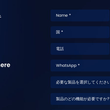
得
here