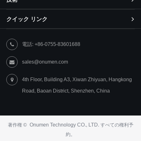
クイック リンク
電話: +86-0755-83601688
sales@onumen.com
4th Floor, Building A3, Xiwan Zhiyuan, Hangkong
Road, Baoan District, Shenzhen, China
著作権 ©
Onumen Technology CO., LTD.
すべての権利予
約。