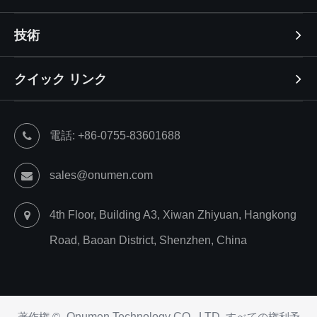
技術
クイック リンク
電話: +86-0755-83601688
sales@onumen.com
4th Floor, Building A3, Xiwan Zhiyuan, Hangkong
Road, Baoan District, Shenzhen, China
著作権 ©
Onumen Technology CO., LTD.
すべての権利予